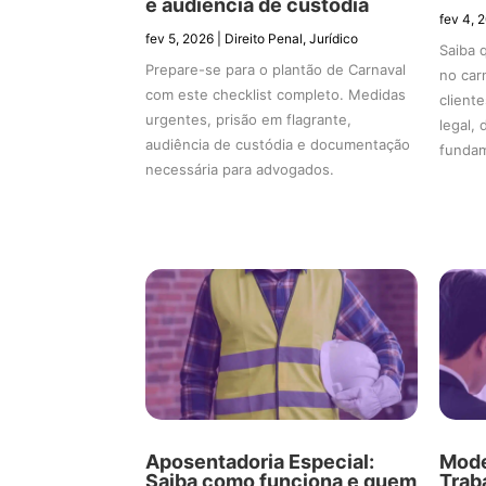
e audiência de custódia
fev 4, 
fev 5, 2026
|
Direito Penal
,
Jurídico
Saiba 
Prepare-se para o plantão de Carnaval
no car
com este checklist completo. Medidas
client
urgentes, prisão em flagrante,
legal,
audiência de custódia e documentação
fundam
necessária para advogados.
Aposentadoria Especial:
Mode
Saiba como funciona e quem
Trab