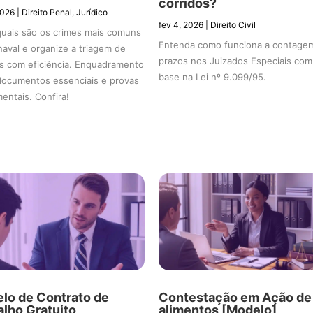
corridos?
2026
|
Direito Penal
,
Jurídico
fev 4, 2026
|
Direito Civil
quais são os crimes mais comuns
Entenda como funciona a contage
naval e organize a triagem de
prazos nos Juizados Especiais com
es com eficiência. Enquadramento
base na Lei nº 9.099/95.
 documentos essenciais e provas
entais. Confira!
lo de Contrato de
Contestação em Ação de
alho Gratuito
alimentos [Modelo]