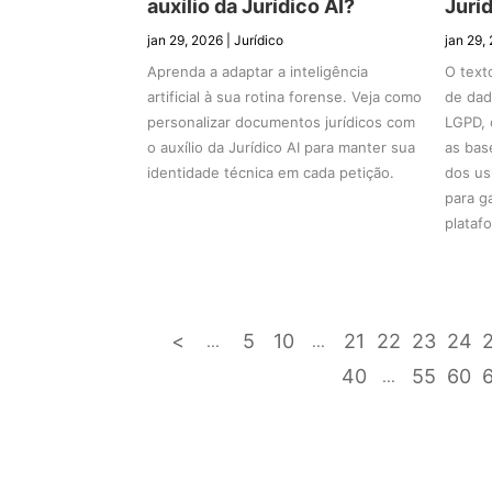
auxílio da Jurídico AI?
Juríd
jan 29, 2026
|
Jurídico
jan 29,
Aprenda a adaptar a inteligência
O text
artificial à sua rotina forense. Veja como
de dad
personalizar documentos jurídicos com
LGPD, 
o auxílio da Jurídico AI para manter sua
as base
identidade técnica em cada petição.
dos us
para g
plataf
<
5
10
21
22
23
24
...
...
40
55
60
...