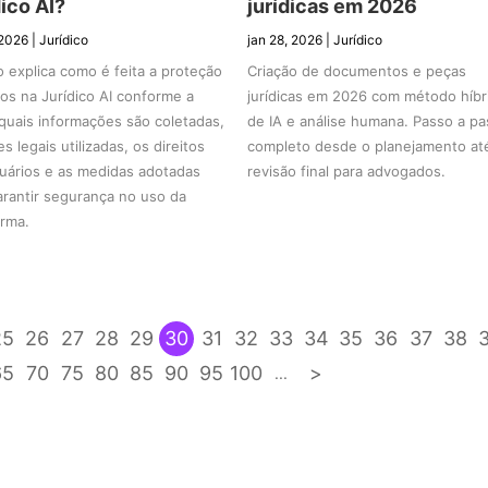
ico AI?
jurídicas em 2026
 2026
|
Jurídico
jan 28, 2026
|
Jurídico
o explica como é feita a proteção
Criação de documentos e peças
os na Jurídico AI conforme a
jurídicas em 2026 com método híbr
quais informações são coletadas,
de IA e análise humana. Passo a p
s legais utilizadas, os direitos
completo desde o planejamento at
uários e as medidas adotadas
revisão final para advogados.
arantir segurança no uso da
orma.
25
26
27
28
29
30
31
32
33
34
35
36
37
38
65
70
75
80
85
90
95
100
>
...