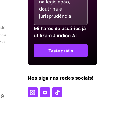
na legislação,
doutrina e
jurisprudência
ido
Milhares de usuários já
asso
utilizam Juridico AI
é a
Teste grátis
Nos siga nas redes sociais!
39