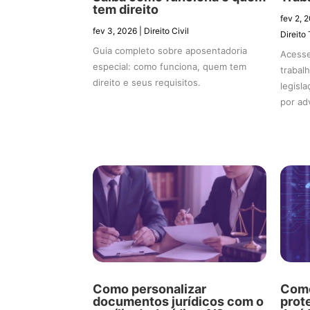
tem direito
fev 2, 
fev 3, 2026
|
Direito Civil
Direito 
Guia completo sobre aposentadoria
Acesse
especial: como funciona, quem tem
trabal
direito e seus requisitos.
legisl
por ad
Como personalizar
Como
documentos jurídicos com o
prot