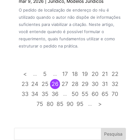
mar 9, 2026
|
Jurídico
,
Modelos Jurídicos
O pedido de localização de endereço do réu é
utilizado quando o autor não dispõe de informações
suficientes para viabilizar a citação. Neste artigo,
você entende quando é possível formular o
requerimento, quais fundamentos utilizar e como
estruturar o pedido na prática.
<
5
17
18
19
20
21
22
...
...
23
24
25
26
27
28
29
30
31
32
33
34
35
36
50
55
60
65
70
...
75
80
85
90
95
>
...