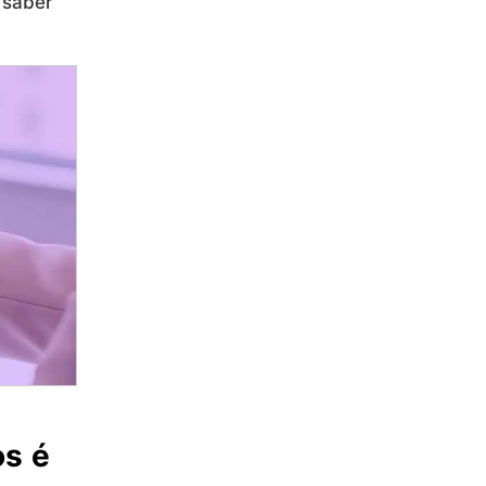
 saber
os é