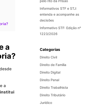
pelo rito da Prisão
Informativos STF e STJ:
entenda e acompanhe as
decisões
oria?
Informativo STF: Edição nº
1223/2026
e a
Categorias
ria?
Direito Civil
Direito de Família
 desde
Direito Digital
Direito Penal
e a
Direito Trabalhista
institui
Direito Tributário
Jurídico