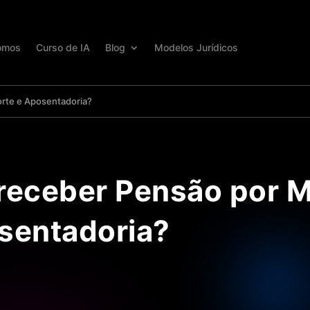
omos
Curso de IA
Blog
Modelos Jurídicos
rte e Aposentadoria?
receber Pensão por M
sentadoria?