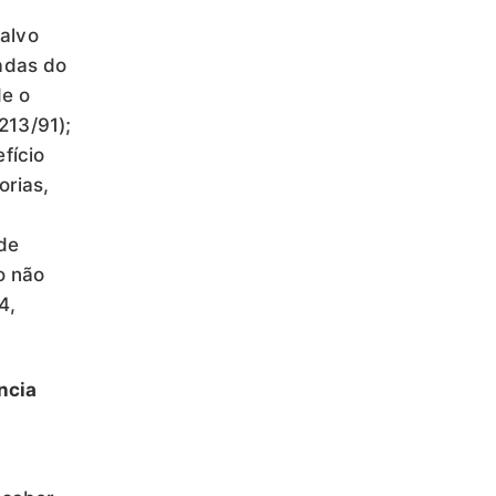
alvo
adas do
de o
.213/91);
fício
orias,
de
o não
4,
ncia