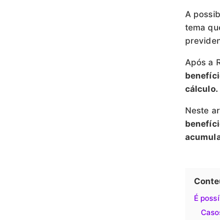
A possib
tema que
previden
Após a 
benefíc
cálculo.
Neste ar
benefíc
acumula
Conte
É poss
Caso