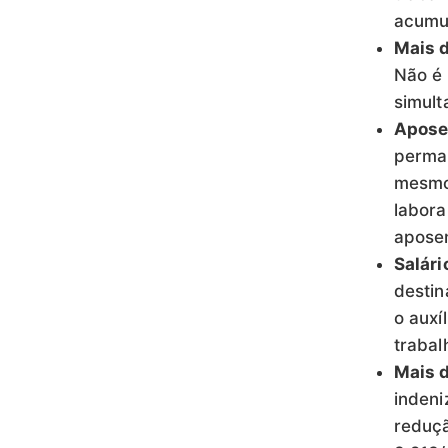
acumul
Mais 
Não é 
simult
Apose
perman
mesmo 
labora
aposen
Salári
destin
o auxí
trabalh
Mais d
indeni
reduçã