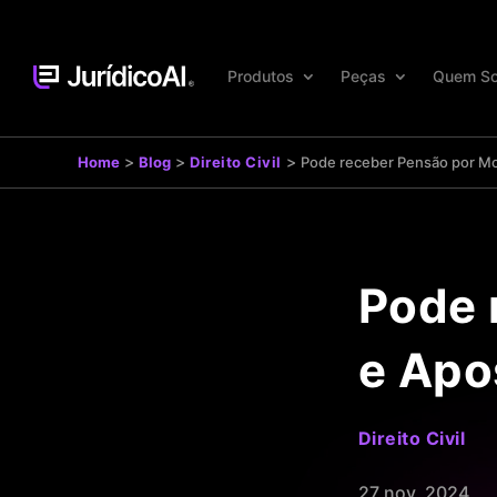
Produtos
Peças
Quem S
>
>
>
Home
Blog
Direito Civil
Pode receber Pensão por Mo
Pode 
e Apo
Direito Civil
27 nov, 2024