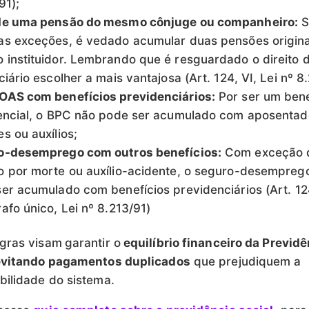
91);
de uma pensão do mesmo cônjuge ou companheiro:
S
as exceções, é vedado acumular duas pensões origin
instituidor. Lembrando que é resguardado o direito 
ciário escolher a mais vantajosa (Art. 124, VI, Lei nº 8
OAS com benefícios previdenciários:
Por ser um bene
encial, o BPC não pode ser acumulado com aposentad
s ou auxílios;
o-desemprego com outros benefícios:
Com exceção 
 por morte ou auxílio-acidente, o seguro-desempreg
er acumulado com benefícios previdenciários (Art. 12
afo único, Lei nº 8.213/91)
egras visam
garantir o
equilíbrio financeiro da Previdê
evitando pagamentos duplicados
que prejudiquem a
bilidade do sistema.