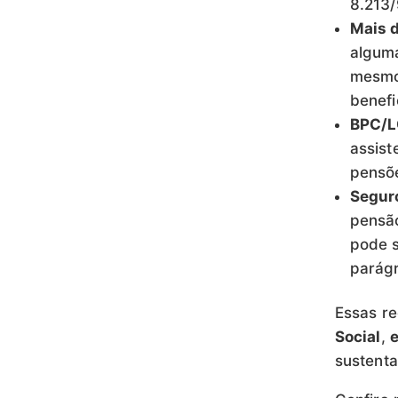
8.213/
Mais 
algum
mesmo 
benefi
BPC/L
assist
pensõe
Segur
pensão
pode s
parágr
Essas r
Social
,
sustenta