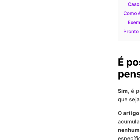
Caso
Como é
Exem
Pronto
É po
pens
Sim
, é 
que seja
O
artigo
acumulaç
nenhuma
específi