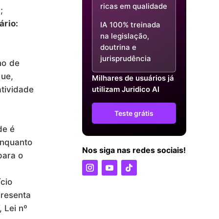
ricas em qualidade
;
ário:
IA 100% treinada
na legislação,
doutrina e
jurisprudência
o de
ue,
Milhares de usuários já
atividade
utilizam Juridico AI
Teste grátis
de é
enquanto
Nos siga nas redes sociais!
para o
ício
presenta
 Lei nº