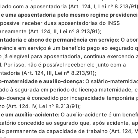
ado com a aposentadoria (Art. 124, I, Lei nº 8.213/91)
de uma aposentadoria pelo mesmo regime previdenci
possível receber duas aposentadorias do INSS
aneamente (Art. 124, II, Lei nº 8.213/91);
ntadoria e abono de permanência em serviço:
O abon
ência em serviço é um benefício pago ao segurado q
já elegível para aposentadoria, continua exercendo 
l. Por isso, não é possível receber ele junto com a
tadoria (Art. 124, III, Lei nº 8.213/91);
o-maternidade e auxílio-doença:
O salário-maternida
ado à segurada em período de licença maternidade, 
lio-doença é concedido por incapacidade temporária 
o (Art. 124, IV, Lei nº 8.213/91);
e um auxílio-acidente:
O auxílio-acidente é um benef
zatório concedido ao segurado que, após acidente, a
o permanente da capacidade de trabalho (Art. 124, V,