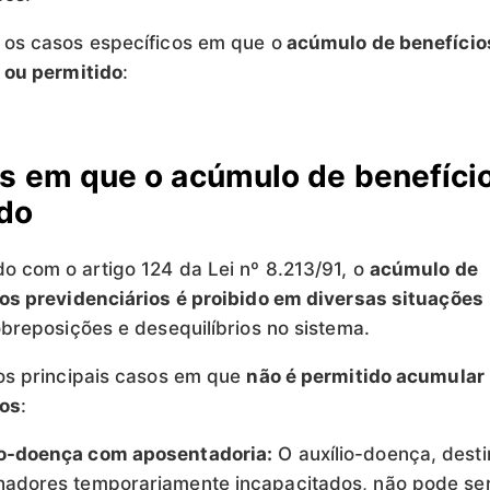
os casos específicos em que o
acúmulo de benefício
 ou permitido
:
s em que o acúmulo de benefíci
do
do com o
artigo 124 da Lei nº 8.213/91, o
acúmulo de
os previdenciários é proibido em diversas situações
obreposições e desequilíbrios no sistema.
os principais casos em que
não
é permitido acumular
ios
:
io-doença com aposentadoria:
O auxílio-doença, dest
hadores temporariamente incapacitados, não pode se