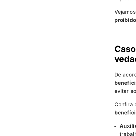
Vejamos 
proibido
Caso
veda
De acor
benefíci
evitar s
Confira 
benefíc
Auxíl
trabal