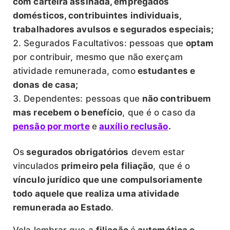
com carteira assinada, empregados
domésticos, contribuintes individuais,
trabalhadores avulsos e segurados especiais;
Segurados Facultativos: pessoas que
optam
por contribuir, mesmo que não exerçam
atividade remunerada, como
estudantes e
donas de casa;
Dependentes: pessoas que
não contribuem
mas recebem o benefício
, que é o caso da
pensão por morte
e
auxílio reclusão
.
Os
segurados obrigatórios
devem estar
vinculados
primeiro pela filiação
, que é o
vínculo jurídico que une compulsoriamente
todo aquele que realiza uma atividade
remunerada ao Estado
.
Vela lembrar que a
filiação
é
automática e