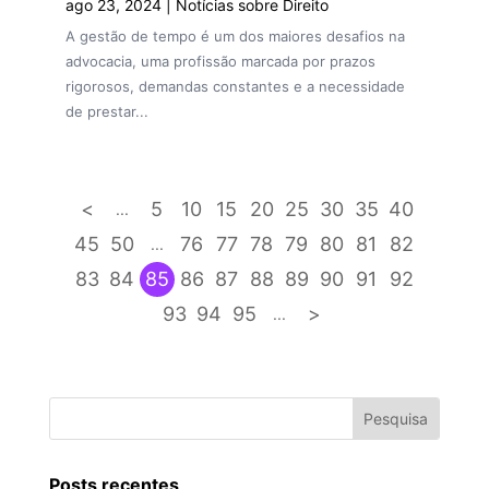
ago 23, 2024
|
Notícias sobre Direito
A gestão de tempo é um dos maiores desafios na
advocacia, uma profissão marcada por prazos
rigorosos, demandas constantes e a necessidade
de prestar...
<
5
10
15
20
25
30
35
40
...
45
50
76
77
78
79
80
81
82
...
83
84
85
86
87
88
89
90
91
92
93
94
95
>
...
Posts recentes