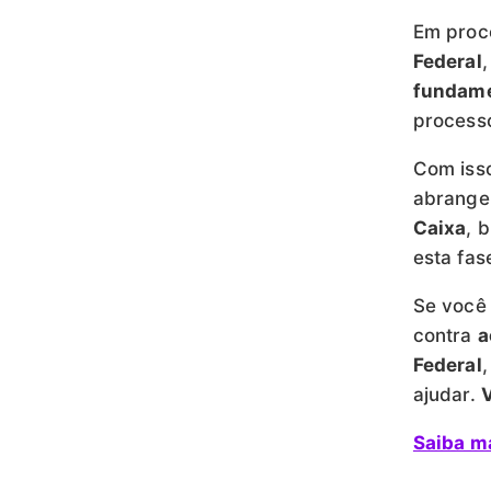
Em proc
Federal
fundam
process
Com iss
abrange
Caixa
, 
esta fase
Se você
contra
a
Federal
ajudar.
V
Saiba ma