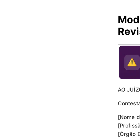
Mod
Revi
AO JUÍZO
Contesta
[Nome do
[Profiss
[Órgão E