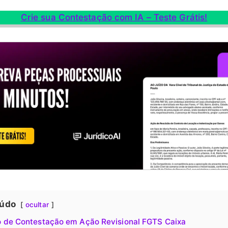
Crie sua Contestação com IA – Teste Grátis!
údo
ocultar
 de Contestação em Ação Revisional FGTS Caixa