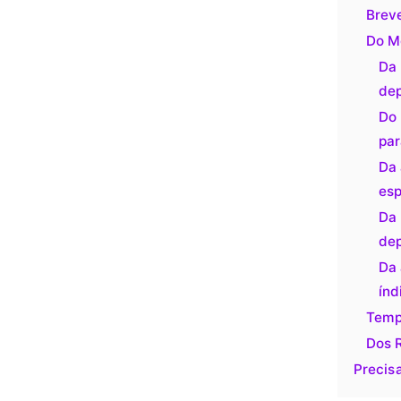
Breve
Do M
Da 
dep
Do 
par
Da 
esp
Da 
dep
Da 
índ
Temp
Dos 
Precis