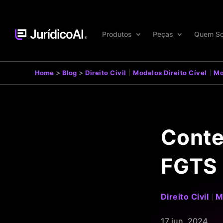
Produtos
Peças
Quem S
|
|
>
>
Home
Blog
Direito Civil
Modelos Direito Cível
Mo
Conte
FGTS 
Direito Civil
M
|
17 jun, 2024