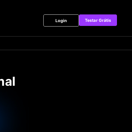
Testar Grátis
Login
nal