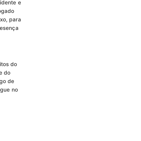
idente e
vogado
xo, para
resença
itos do
e do
igo de
egue no