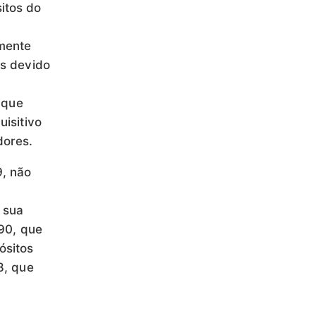
itos do
mente
os devido
 que
uisitivo
dores.
9, não
 sua
/90, que
ósitos
8, que
s