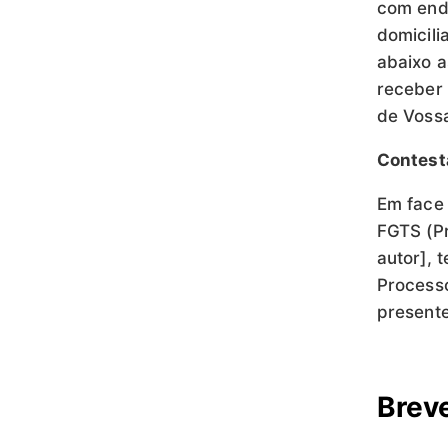
com ende
domicili
abaixo 
receber 
de Vossa
Contest
Em face 
FGTS (P
autor], 
Processo
presente
Breve