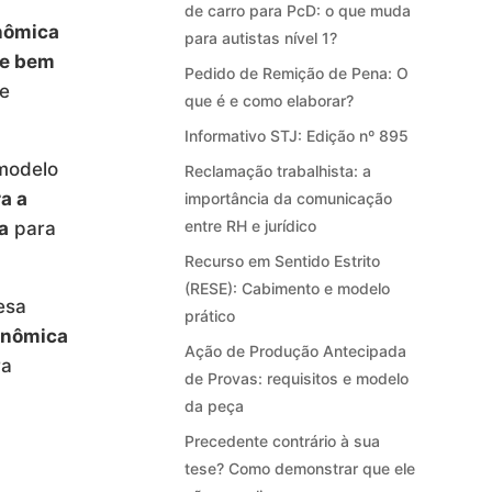
de carro para PcD: o que muda
onômica
para autistas nível 1?
 e bem
Pedido de Remição de Pena: O
te
que é e como elaborar?
Informativo STJ: Edição nº 895
modelo
Reclamação trabalhista: a
a a
importância da comunicação
entre RH e jurídico
a
para
Recurso em Sentido Estrito
(RESE): Cabimento e modelo
esa
prático
onômica
Ação de Produção Antecipada
ra
de Provas: requisitos e modelo
da peça
Precedente contrário à sua
tese? Como demonstrar que ele