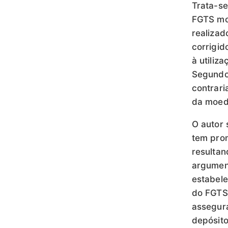
Trata-se
FGTS mov
realiza
corrigid
à utiliz
Segundo 
contrari
da moeda
O autor 
tem prom
resultan
argument
estabele
do FGTS,
assegura
depósito