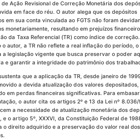
 de Ação Revisional de Correção Monetária dos depós
ida em face do réu. O autor alega que os depósitos
dos em sua conta vinculada ao FGTS não foram devida
os monetariamente, resultando em prejuízos financeir
ação da Taxa Referencial (TR) como índice de correção.
o autor, a TR não reflete a real inflação do período, o
a a legislação vigente que busca preservar o poder aq
 e garantir a integridade do patrimônio dos trabalha
sustenta que a aplicação da TR, desde janeiro de 199
ovido a devida atualização dos valores depositados,
do em perdas financeiras significativas. Para embasar
ação, o autor cita os artigos 2º e 13 da Lei nº 8.036
cem a necessidade de atualização monetária dos dep
 e o artigo 5º, XXXVI, da Constituição Federal de 198
 o direito adquirido e a preservação do valor real do
s.