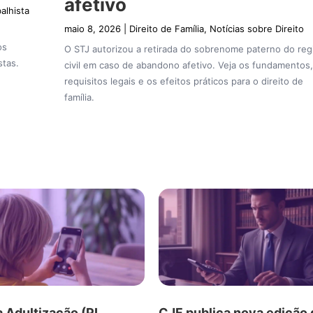
afetivo
balhista
maio 8, 2026
|
Direito de Família
,
Notícias sobre Direito
os
O STJ autorizou a retirada do sobrenome paterno do reg
stas.
civil em caso de abandono afetivo. Veja os fundamentos,
requisitos legais e os efeitos práticos para o direito de
família.
a Adultização (PL
CJF publica nova edição