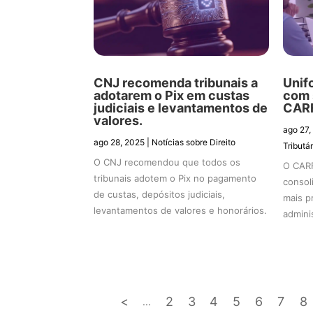
CNJ recomenda tribunais a
Unif
adotarem o Pix em custas
com 
judiciais e levantamentos de
CAR
valores.
ago 27,
ago 28, 2025
|
Notícias sobre Direito
Tributár
O CNJ recomendou que todos os
O CARF
tribunais adotem o Pix no pagamento
consol
de custas, depósitos judiciais,
mais p
levantamentos de valores e honorários.
adminis
<
2
3
4
5
6
7
8
...