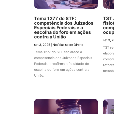
Tema 1277 do STF:
TST 
competência dos Juizados
fisi
Especiais Federais e a
comp
escolha do foro em ações
ocup
contra a União
set 3, 
set 3, 2025
|
Notícias sobre Direito
TST re
Tema 1277 do STF esclarece a
elabor
competência dos Juizados Especiais
compro
Federais e reafirma a faculdade de
reforç
escolha do foro em ações contra a
metodo
União.