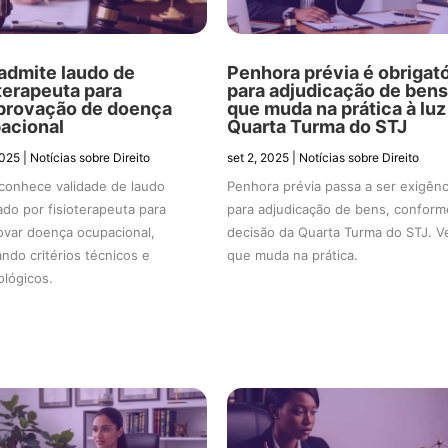
admite laudo de
Penhora prévia é obrigató
oterapeuta para
para adjudicação de bens
rovação de doença
que muda na prática à luz
acional
Quarta Turma do STJ
2025
|
Notícias sobre Direito
set 2, 2025
|
Notícias sobre Direito
conhece validade de laudo
Penhora prévia passa a ser exigênc
ado por fisioterapeuta para
para adjudicação de bens, conform
var doença ocupacional,
decisão da Quarta Turma do STJ. V
ando critérios técnicos e
que muda na prática.
lógicos.