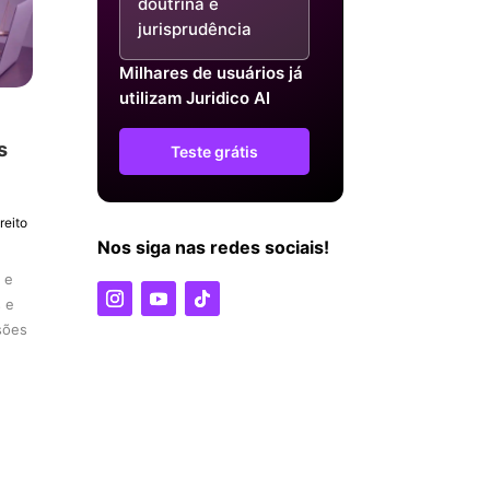
doutrina e
jurisprudência
Milhares de usuários já
utilizam Juridico AI
s
Teste grátis
reito
Nos siga nas redes sociais!
 e
s e
isões