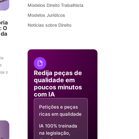
Modelos Direito Trabalhista
Modelos Jurídicos
ria
Notícias sobre Direito
: O
 da
ia
e
Redija peças de
eja o
qualidade em
poucos minutos
com IA
Petições e peças
ricas em qualidade
IA 100% treinada
na legislação,