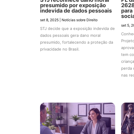
presumido por exposição
2628
indevida de dados pessoais
para
soci
set 8, 2025
|
Notícias sobre Direito
set 5, 
STJ decide que a exposição indevida de
Conhec
dados pessoais gera dano moral
Projet
presumido, fortalecendo a proteção da
aprova
privacidade no Brasil.
tem co
crianç
perda 
nas re