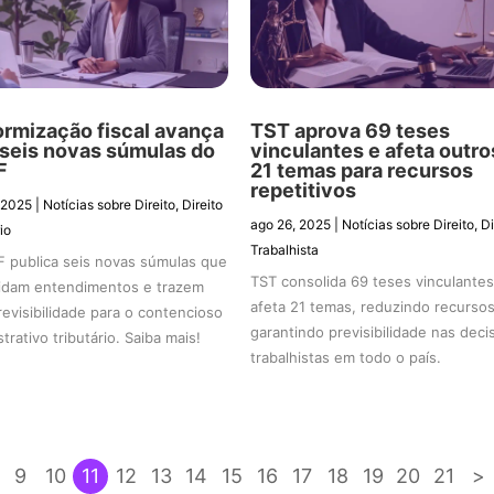
ormização fiscal avança
TST aprova 69 teses
seis novas súmulas do
vinculantes e afeta outro
F
21 temas para recursos
repetitivos
 2025
|
Notícias sobre Direito
,
Direito
ago 26, 2025
|
Notícias sobre Direito
,
Di
io
Trabalhista
 publica seis novas súmulas que
TST consolida 69 teses vinculantes
idam entendimentos e trazem
afeta 21 temas, reduzindo recurso
revisibilidade para o contencioso
garantindo previsibilidade nas dec
trativo tributário. Saiba mais!
trabalhistas em todo o país.
9
10
11
12
13
14
15
16
17
18
19
20
21
>