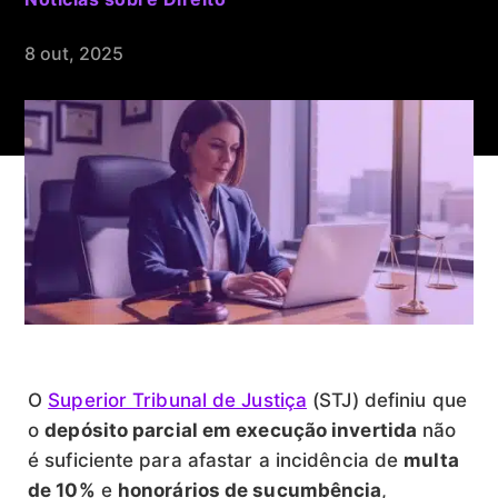
8 out, 2025
O
Superior Tribunal de Justiça
(STJ) definiu que
o
depósito parcial em execução invertida
não
é suficiente para afastar a incidência de
multa
de 10%
e
honorários de sucumbência
,