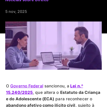
5 nov, 2025
O
Governo Federal
sancionou, a
Lei n.º
15.240/2025
, que altera o
Estatuto da Criança
e do Adolescente (ECA)
para reconhecer o
abandono afetivo como ilícito civil
, sujeito à