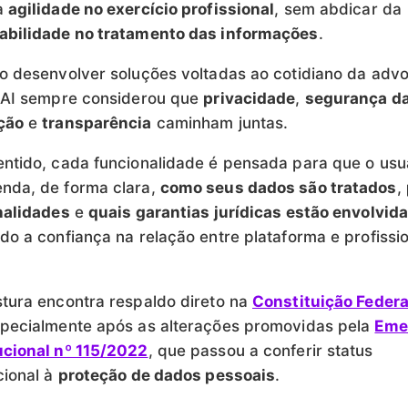
a
agilidade no exercício profissional
, sem abdicar da
abilidade no tratamento das informações
.
o desenvolver soluções voltadas ao cotidiano da advo
o AI sempre considerou que
privacidade
,
segurança d
ção
e
transparência
caminham juntas.
ntido, cada funcionalidade é pensada para que o usu
nda, de forma clara,
como seus dados são tratados
,
nalidades
e
quais garantias jurídicas estão envolvid
do a confiança na relação entre plataforma e profissi
tura encontra respaldo direto na
Constituição Federa
specialmente após as alterações promovidas pela
Eme
ucional nº 115/2022
, que passou a conferir status
cional à
proteção de dados pessoais
.