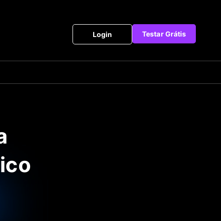
Testar Grátis
Login
a
ico