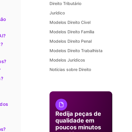
Direito Tributário
Jurídico
são
Modelos Direito Cível
Modelos Direito Família
AI?
Modelos Direito Penal
s?
Modelos Direito Trabalhista
Modelos Jurídicos
os?
Notícias sobre Direito
?
a?
ados
Redija peças de
qualidade em
poucos minutos
os?