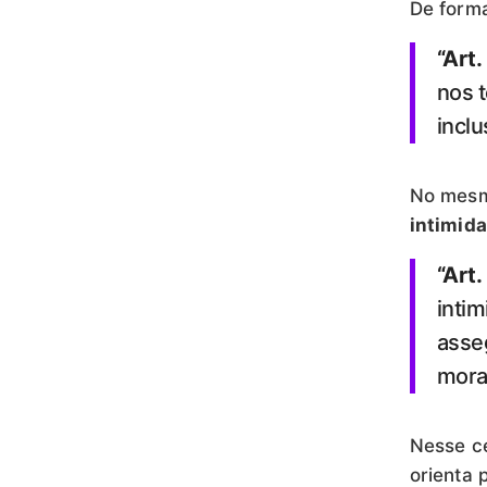
De forma
“Art
nos t
inclu
No mesmo
intimida
“Art.
intim
asseg
mora
Nesse ce
orienta 