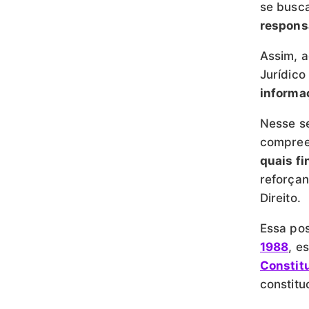
se busc
respons
Assim, a
Jurídic
informa
Nesse se
compree
quais fi
reforçan
Direito.
Essa pos
1988
, e
Constit
constitu