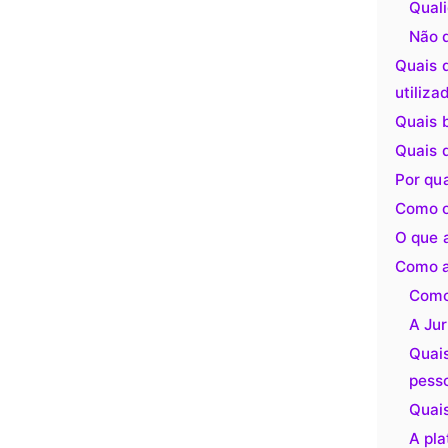
Qual
Não 
Quais d
utiliza
Quais 
Quais 
Por qu
Como o
O que 
Como a
Como 
A Jur
Quais
pess
Quais
A pl