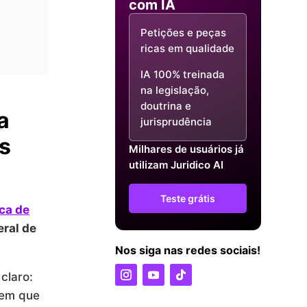
com IA
Petições e peças
ricas em qualidade
IA 100% treinada
na legislação,
doutrina e
a
jurisprudência
os
Milhares de usuários já
utilizam Juridico AI
Teste grátis
ica de
eral de
Nos siga nas redes sociais!
claro:
 em que