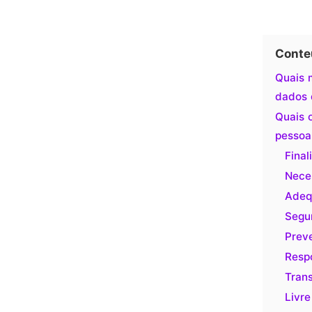
Conte
Quais 
dados 
Quais o
pessoa
Final
Nece
Adeq
Segu
Prev
Resp
Tran
Livr