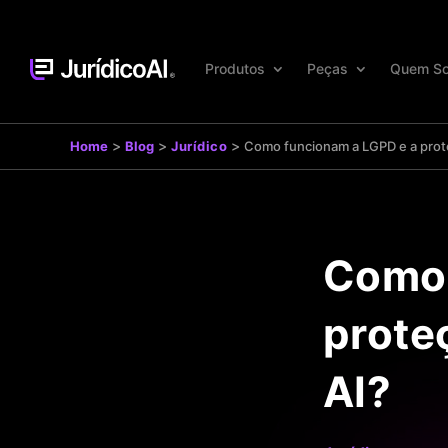
Produtos
Peças
Quem S
>
>
>
Home
Blog
Jurídico
Como funcionam a LGPD e a prote
Como 
prote
AI?