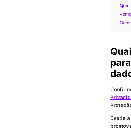
Quais
Por 
Como
Quai
para
dado
Conform
Privaci
Proteçã
Desde a 
promove