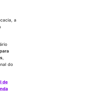
cacia, a
a
ário
para
as
,
onal do
l de
nda