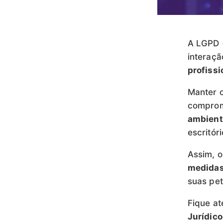
A LGPD 
interaçã
profissi
Manter o
compromi
ambient
escritóri
Assim, o
medidas
suas pet
Fique at
Jurídico