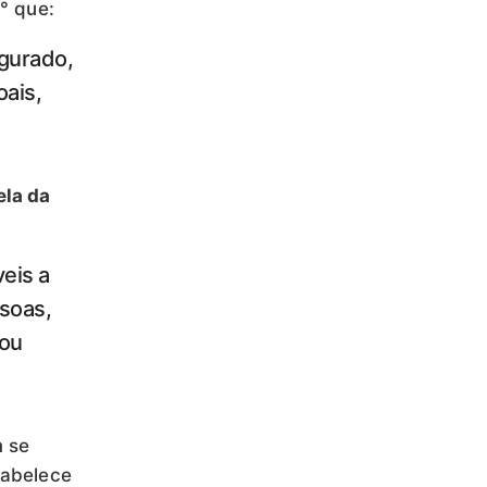
° que:
egurado,
oais,
ela da
veis a
ssoas,
 ou
m se
tabelece