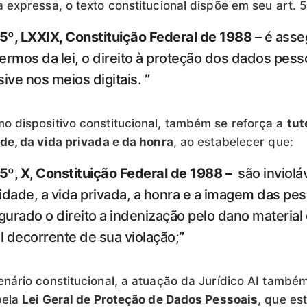
 expressa, o texto constitucional dispõe em seu art. 5
. 5º, LXXIX, Constituição Federal de 1988
– é ass
ermos da lei, o direito à proteção dos dados pess
sive nos meios digitais.
”
 dispositivo constitucional, também se reforça a
tut
de, da vida privada e da honra
, ao estabelecer que:
 5º, X, Constituição Federal de 1988 –
são inviolá
idade, a vida privada, a honra e a imagem das pe
urado o direito a indenização pelo dano material
l decorrente de sua violação;
”
nário constitucional, a atuação da Jurídico AI també
pela
Lei Geral de Proteção de Dados Pessoais
, que es