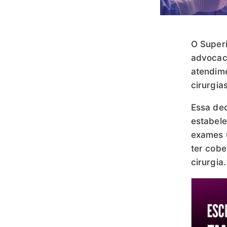
O Superi
advocac
atendim
cirurgias
Essa dec
estabel
exames u
ter cobe
cirurgia.