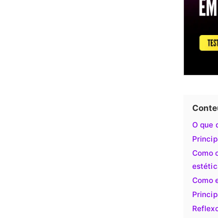
Conte
O que 
Princip
Como o
estéti
Como e
Princip
Reflex