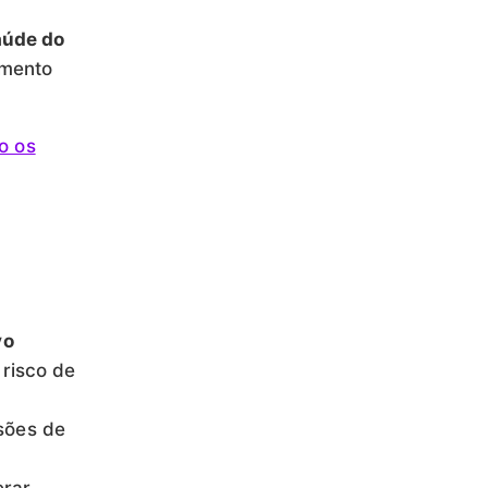
aúde do
imento
o os
vo
risco de
sões de