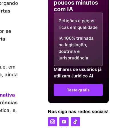
poucos minutos
forçando
com IA
rtas
Petições e peças
ricas em qualidade
or se
IA 100% treinada
ria
na legislação,
doutrina e
jurisprudência
que, em
Milhares de usuários já
a
, ainda
utilizam Juridico AI
Teste grátis
mativa
rrências
tica, e,
Nos siga nas redes sociais!