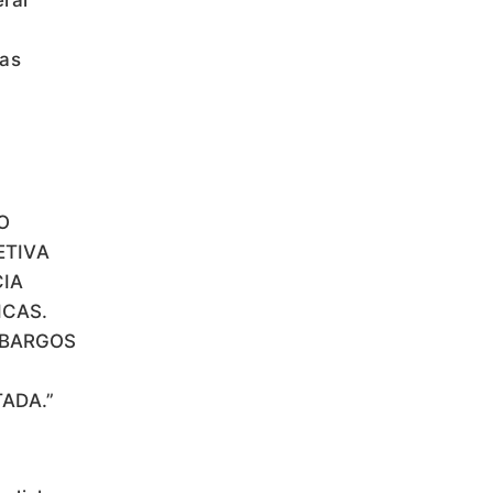
erar
as
O
ETIVA
CIA
ICAS.
MBARGOS
TADA.”