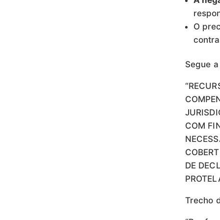
A nega
respon
O pre
contra
Segue a
“RECURS
COMPEN
JURISDI
COM FI
NECESS
COBERT
DE DEC
PROTELA
Trecho d