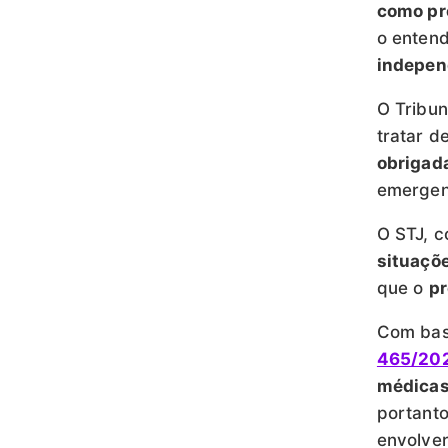
como p
o enten
indepen
O Tribun
tratar 
obrigad
emergen
O STJ, 
situaçõe
que o
pr
Com bas
465/202
médicas
portant
envolve