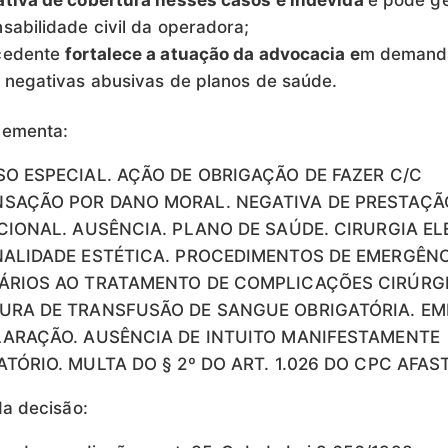
tiva de cobertura nesses casos é indevida
e pode g
sabilidade civil da operadora;
cedente
fortalece a atuação da advocacia e
m demand
 negativas abusivas de planos de saúde.
 ementa:
O ESPECIAL. AÇÃO DE OBRIGAÇÃO DE FAZER C/C
SAÇÃO POR DANO MORAL. NEGATIVA DE PRESTAÇÃ
CIONAL. AUSÊNCIA. PLANO DE SAÚDE. CIRURGIA EL
NALIDADE ESTÉTICA. PROCEDIMENTOS DE EMERGÊN
ÁRIOS AO TRATAMENTO DE COMPLICAÇÕES CIRÚRG
URA DE TRANSFUSÃO DE SANGUE OBRIGATÓRIA. E
LARAÇÃO. AUSÊNCIA DE INTUITO MANIFESTAMENTE
TÓRIO. MULTA DO § 2º DO ART. 1.026 DO CPC AFAS
a decisão: