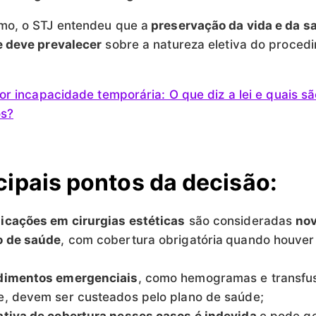
mo, o STJ entendeu que a
preservação da vida e da s
e deve prevalecer
sobre a natureza eletiva do proced
por incapacidade temporária: O que diz a lei e quais sã
os?
cipais pontos da decisão:
icações em cirurgias estéticas
são consideradas
no
o de saúde
, com cobertura obrigatória
quando houver 
dimentos emergenciais
, como hemogramas e transfu
, devem ser custeados pelo plano de saúde;