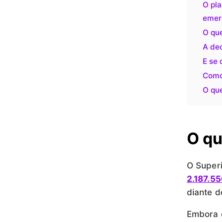
O pl
emerg
O que
A dec
E se 
Como
O qu
O qu
O Superi
2.187.5
diante 
Embora 