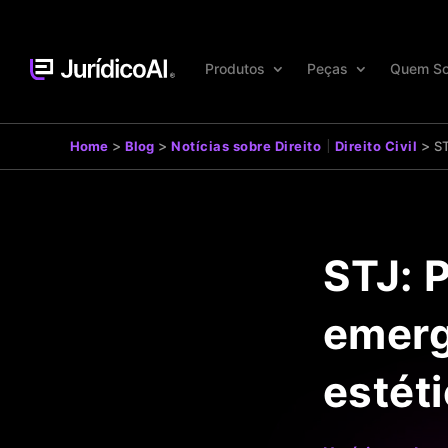
Produtos
Peças
Quem S
|
>
>
>
Home
Blog
Notícias sobre Direito
Direito Civil
ST
STJ: 
emerg
estéti