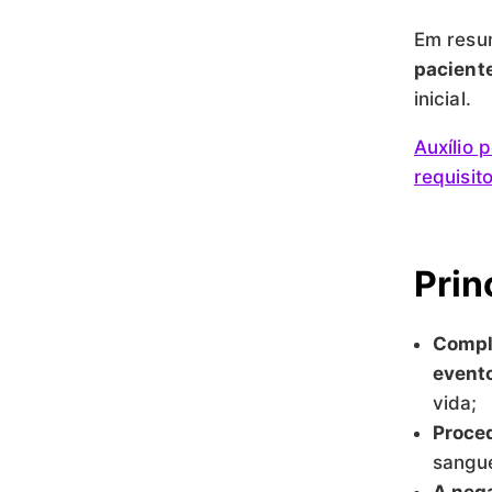
Em resu
pacient
inicial.
Auxílio 
requisit
Prin
Compl
event
vida;
Proce
sangue