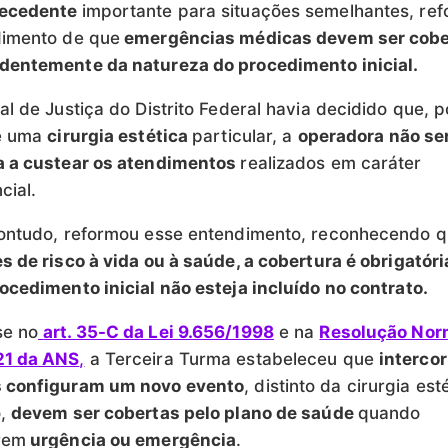
recedente
importante para situações semelhantes, re
dimento de que
emergências médicas devem ser cobe
dentemente da natureza do procedimento inicial.
al de Justiça do Distrito Federal havia decidido que, p
de uma
cirurgia estética
particular, a
operadora não se
a a custear os atendimentos
realizados em caráter
cial.
contudo, reformou esse entendimento, reconhecendo 
s de risco à vida ou à saúde, a cobertura é obrigatóri
ocedimento inicial não esteja incluído no contrato.
e no
art. 35-C da Lei 9.656/1998
e na
Resolução Nor
1 da ANS
,
a Terceira Turma estabeleceu que
interco
 configuram um novo evento
, distinto da cirurgia esté
o,
devem ser cobertas pelo plano de saúde
quando
rem
urgência ou emergência
.