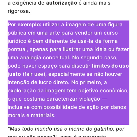
a exigência de
autorização
é ainda mais
rigorosa.
Por exemplo:
utilizar a imagem de uma figura
pública em uma arte para vender um curso
jurídico é bem diferente de usá-la de forma
pontual, apenas para ilustrar uma ideia ou fazer
uma analogia conceitual. No segundo caso,
pode haver espaço para discutir
limites do uso
justo
(fair use), especialmente se não houver
intenção de lucro direto. No primeiro, a
exploração da imagem tem objetivo econômico,
o que costuma caracterizar violação —
inclusive com possibilidade de ação por danos
morais e materiais.
“Mas todo mundo usa o meme do gatinho, por
que eu não posso?”
, essa é a pergunta