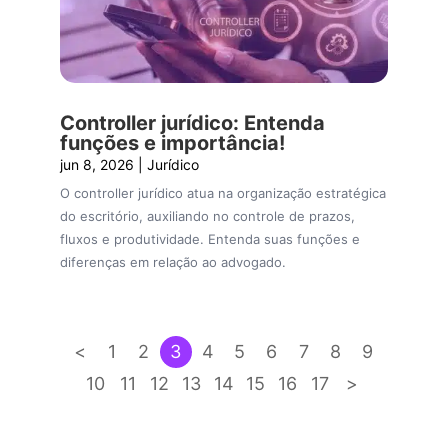
Controller jurídico: Entenda
funções e importância!
jun 8, 2026
|
Jurídico
O controller jurídico atua na organização estratégica
do escritório, auxiliando no controle de prazos,
fluxos e produtividade. Entenda suas funções e
diferenças em relação ao advogado.
<
1
2
3
4
5
6
7
8
9
10
11
12
13
14
15
16
17
>