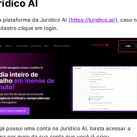
rídico AI
 plataforma da Jurídico AI (
https://juridico.ai/
), caso 
dastro clique em login.
já possui uma conta na Jurídico AI, basta acessar a
ma por meio da sua conta que você já criou.