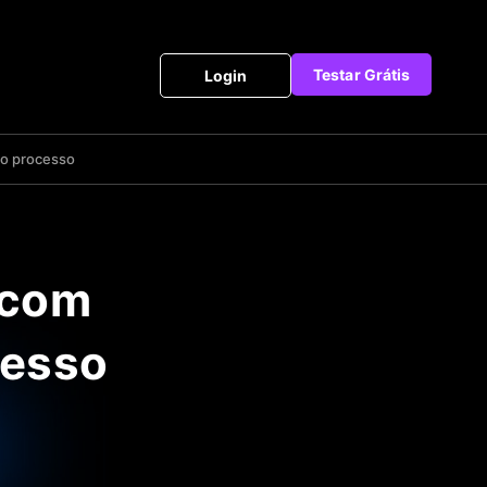
Testar Grátis
Login
do processo
 com
cesso