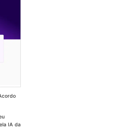
 Acordo
eu
ela IA da