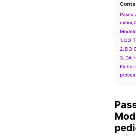
Conte
Passo 
extinç
Modelo
1. DO
2. DO
3. DA
Elabor
process
Pass
Mode
pedi