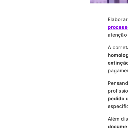
Elabora
process
atenção 
A corret
homolog
extinção
pagament
Pensand
profiss
pedido 
especif
Além dis
documen