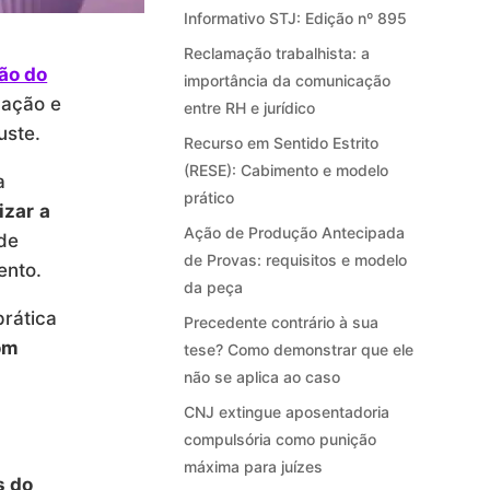
Informativo STJ: Edição nº 895
Reclamação trabalhista: a
ão do
importância da comunicação
dação e
entre RH e jurídico
juste.
Recurso em Sentido Estrito
(RESE): Cabimento e modelo
a
prático
izar a
Ação de Produção Antecipada
de
de Provas: requisitos e modelo
ento.
da peça
rática
Precedente contrário à sua
om
tese? Como demonstrar que ele
não se aplica ao caso
CNJ extingue aposentadoria
compulsória como punição
máxima para juízes
s do