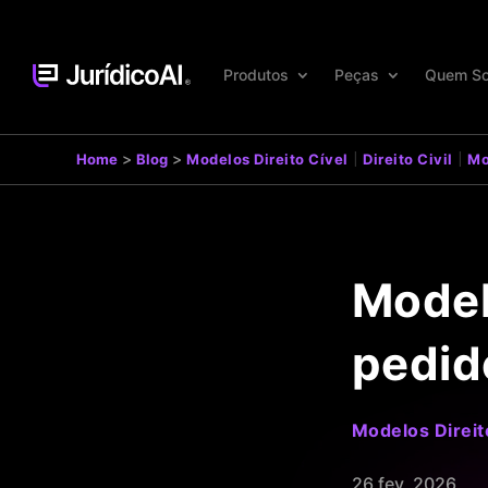
Produtos
Peças
Quem S
|
|
>
>
Home
Blog
Modelos Direito Cível
Direito Civil
Mo
Model
pedid
Modelos Direit
26 fev, 2026