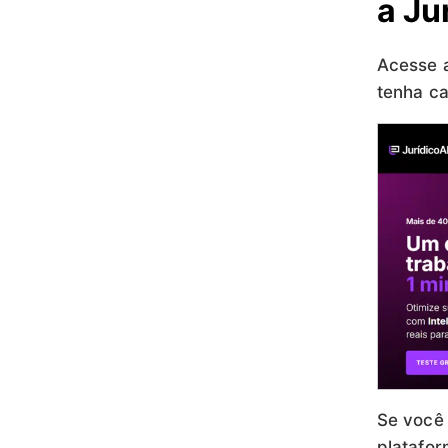
a Ju
Acesse a
tenha ca
Se você 
platafor