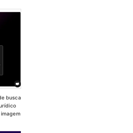
 de busca
urídico
a imagem