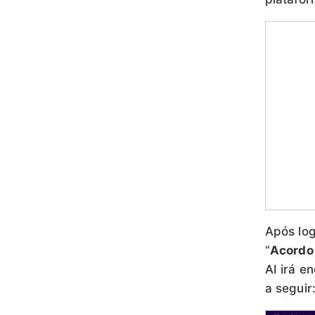
Após log
“
Acordo 
AI irá e
a seguir