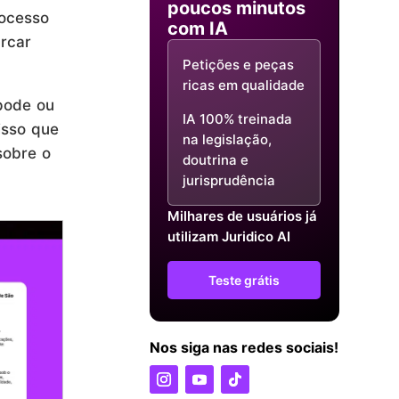
poucos minutos
rocesso
com IA
arcar
Petições e peças
ricas em qualidade
 pode ou
IA 100% treinada
isso que
na legislação,
sobre o
doutrina e
jurisprudência
Milhares de usuários já
utilizam Juridico AI
Teste grátis
Nos siga nas redes sociais!