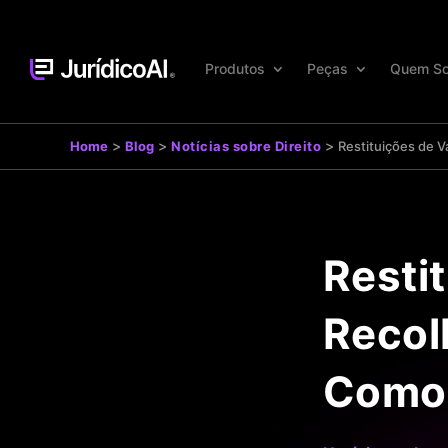
Produtos
Peças
Quem S
>
>
>
Home
Blog
Notícias sobre Direito
Restituições de 
Resti
Recol
Como 