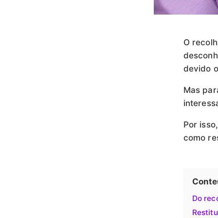
O recolh
desconh
devido o
Mas para
interess
Por isso
como res
Conte
Do rec
Restit