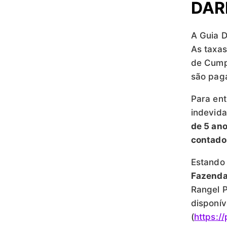
DAR
A Guia 
As taxas
de Cump
são paga
Para ent
indevida
de 5 ano
contado
Estando 
Fazenda
Rangel P
disponíve
(
https:/