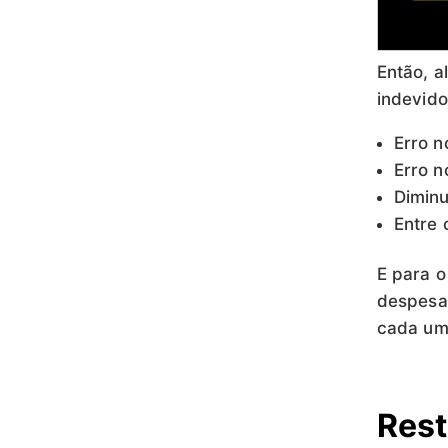
Então, 
indevido
Erro n
Erro n
Diminu
Entre 
E para o
despesas
cada um
Rest