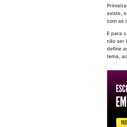
Primeira
existe, 
com as d
E para c
não ser 
define a
tema, ac