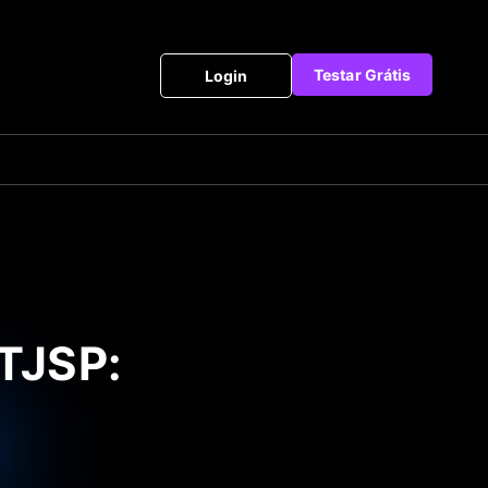
Testar Grátis
Login
TJSP: