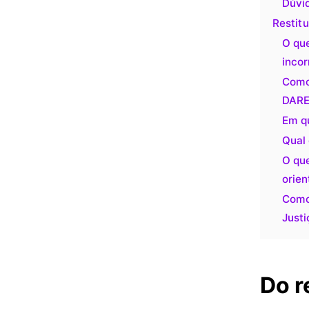
Dúvi
Restit
O que
incor
Como 
DARE
Em qu
Qual 
O que
orie
Como 
Justi
Do r