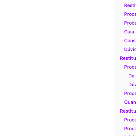
Resti
Proce
Proce
Guia 
Cons
Dúvi
Restit
Proce
Da 
Dú
Proce
Quant
Restitu
Proce
Proce