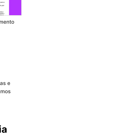
imento
as e
jamos
ia