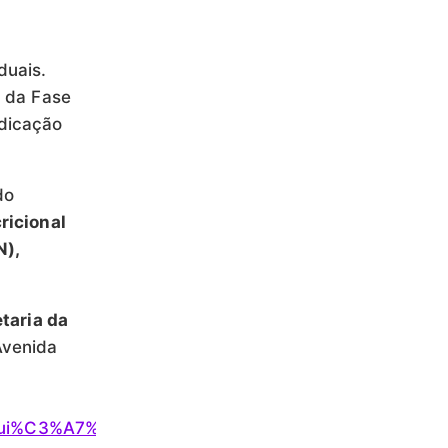
duais.
o da Fase
dicação
do
ricional
N),
etaria da
Avenida
stitui%C3%A7%C3%A3o-